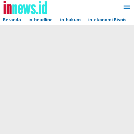
Lewati
ke
konten
Beranda
in-headline
in-hukum
in-ekonomi Bisnis