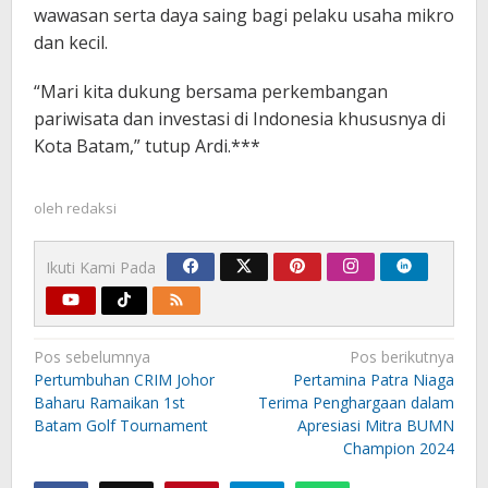
wawasan serta daya saing bagi pelaku usaha mikro
dan kecil.
“Mari kita dukung bersama perkembangan
pariwisata dan investasi di Indonesia khususnya di
Kota Batam,” tutup Ardi.***
oleh
redaksi
Ikuti Kami Pada
Navigasi
Pos sebelumnya
Pos berikutnya
pos
Pertumbuhan CRIM Johor
Pertamina Patra Niaga
Baharu Ramaikan 1st
Terima Penghargaan dalam
Batam Golf Tournament
Apresiasi Mitra BUMN
Champion 2024