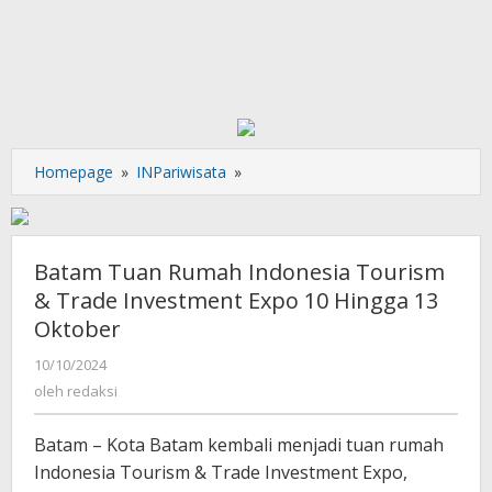
Batam
Homepage
»
INPariwisata
»
Tuan
Rumah
Indonesia
Tourism
Batam Tuan Rumah Indonesia Tourism
&
& Trade Investment Expo 10 Hingga 13
Trade
Oktober
Investment
Expo
oleh
10/10/2024
10
redaksi
oleh
redaksi
Hingga
13
Batam – Kota Batam kembali menjadi tuan rumah
Oktober
Indonesia Tourism & Trade Investment Expo,