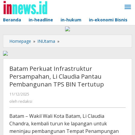
Lewati
ke
konten
Beranda
in-headline
in-hukum
in-ekonomi Bisnis
Batam
Homepage
»
INUtama
»
Perkuat
Infrastruktur
Persampahan,
Li
Batam Perkuat Infrastruktur
Claudia
Persampahan, Li Claudia Pantau
Pantau
Pembangunan TPS BIN Tertutup
Pembangunan
TPS
oleh
11/12/2025
BIN
redaksi
oleh
redaksi
Tertutup
Batam – Wakil Wali Kota Batam, Li Claudia
Chandra, kembali turun ke lapangan untuk
meninjau pembangunan Tempat Penampungan