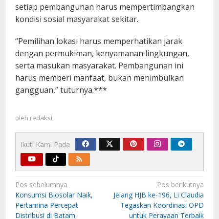
setiap pembangunan harus mempertimbangkan
kondisi sosial masyarakat sekitar.
“Pemilihan lokasi harus memperhatikan jarak
dengan permukiman, kenyamanan lingkungan,
serta masukan masyarakat. Pembangunan ini
harus memberi manfaat, bukan menimbulkan
gangguan,” tuturnya.***
oleh
redaksi
Ikuti Kami Pada
Navigasi
Pos sebelumnya
Pos berikutnya
pos
Konsumsi Biosolar Naik,
Jelang HJB ke-196, Li Claudia
Pertamina Percepat
Tegaskan Koordinasi OPD
Distribusi di Batam
untuk Perayaan Terbaik