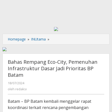
Bahas
Homepage
»
INUtama
»
Rempang
Eco-
City,
Pemenuhan
Bahas Rempang Eco-City, Pemenuhan
Infrastruktur
Infrastruktur Dasar Jadi Prioritas BP
Dasar
Batam
Jadi
Prioritas
oleh
18/07/2024
BP
redaksi
oleh
redaksi
Batam
Batam – BP Batam kembali menggelar rapat
koordinasi terkait rencana pengembangan