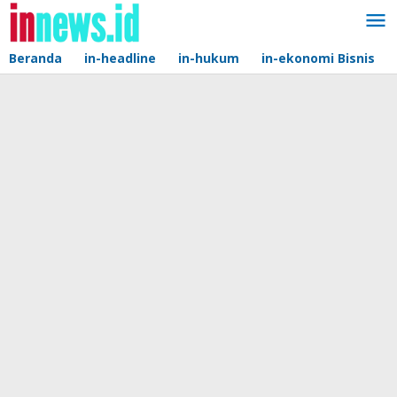
Lewati
ke
konten
Beranda
in-headline
in-hukum
in-ekonomi Bisnis