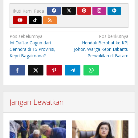
Ikuti Kami Pada
Navigasi
Pos sebelumnya
Pos berikutnya
pos
Ini Daftar Cagub dari
Hendak Berobat ke KPJ
Gerindra di 15 Provinsi,
Johor, Warga Kepri Dibantu
Kepri Bagaimana?
Perwakilan di Batam
Jangan Lewatkan