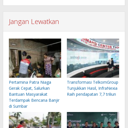
Jangan Lewatkan
Pertamina Patra Niaga
Transformasi TelkomGroup
Gerak Cepat, Salurkan
Tunjukkan Hasil, InfraNexia
Bantuan Masyarakat
Raih pendapatan 7,7 triliun
Terdampak Bencana Banjir
di Sumbar