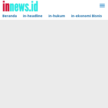
Lewati
ke
konten
Beranda
in-headline
in-hukum
in-ekonomi Bisnis