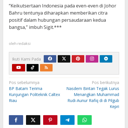
“Keikutsertaan Indonesia pada even-even di Johor
Bahru tentunya diharapkan memberikan citra
positif dalam hubungan persaudaraan kedua
bangsa,” imbuh Sigit.***
oleh
redaksi
Ikuti Kami Pada
Navigasi
Pos sebelumnya
Pos berikutnya
pos
BP Batam Terima
Nasdem Bintan Tegak Lurus
Kunjungan Politeknik Caltex
Menangkan Muhammad
Riau
Rudi-Aunur Rafiq di di Pilgub
Kepri