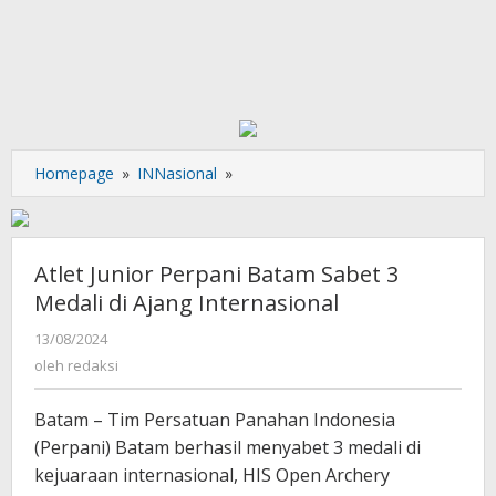
Atlet
Homepage
»
INNasional
»
Junior
Perpani
Batam
Sabet
Atlet Junior Perpani Batam Sabet 3
3
Medali di Ajang Internasional
Medali
di
oleh
13/08/2024
redaksi
Ajang
oleh
redaksi
Internasional
Batam – Tim Persatuan Panahan Indonesia
(Perpani) Batam berhasil menyabet 3 medali di
kejuaraan internasional, HIS Open Archery