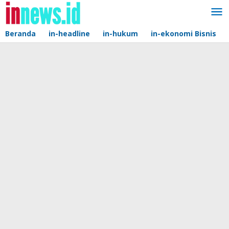
Lewati
ke
konten
Beranda
in-headline
in-hukum
in-ekonomi Bisnis