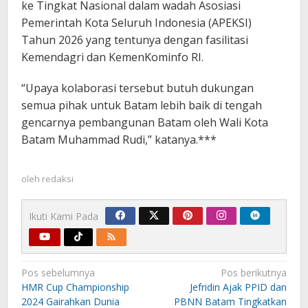
ke Tingkat Nasional dalam wadah Asosiasi
Pemerintah Kota Seluruh Indonesia (APEKSI)
Tahun 2026 yang tentunya dengan fasilitasi
Kemendagri dan KemenKominfo RI.
“Upaya kolaborasi tersebut butuh dukungan
semua pihak untuk Batam lebih baik di tengah
gencarnya pembangunan Batam oleh Wali Kota
Batam Muhammad Rudi,” katanya.***
oleh
redaksi
Ikuti Kami Pada
Navigasi
Pos sebelumnya
Pos berikutnya
pos
HMR Cup Championship
Jefridin Ajak PPID dan
2024 Gairahkan Dunia
PBNN Batam Tingkatkan