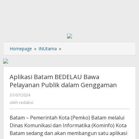
Aplikasi
Homepage
»
INUtama
»
Batam
BEDELAU
Bawa
Pelayanan
Aplikasi Batam BEDELAU Bawa
Publik
Pelayanan Publik dalam Genggaman
dalam
Genggaman
oleh
31/07/2024
redaksi
oleh
redaksi
Batam – Pemerintah Kota (Pemko) Batam melalui
Dinas Komunikasi dan Informatika (Kominfo) Kota
Batam sedang dan akan membangun satu aplikasi