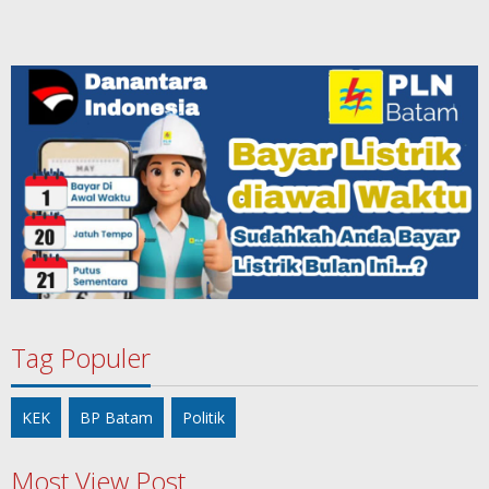
Tag Populer
KEK
BP Batam
Politik
Most View Post