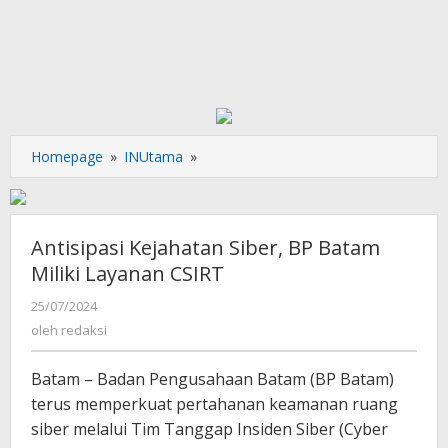
Antisipasi
Homepage
»
INUtama
»
Kejahatan
Siber,
BP
Batam
Antisipasi Kejahatan Siber, BP Batam
Miliki
Miliki Layanan CSIRT
Layanan
CSIRT
oleh
25/07/2024
redaksi
oleh
redaksi
Batam – Badan Pengusahaan Batam (BP Batam)
terus memperkuat pertahanan keamanan ruang
siber melalui Tim Tanggap Insiden Siber (Cyber