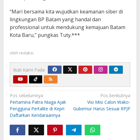
“Mari bersama kita wujudkan keamanan siber di
lingkungan BP Batam yang handal dan
professional untuk mendukung kemajuan Batam
Kota Baru,” pungkas Tuty.***
oleh
redaksi
Ikuti Kami Pada
Navigasi
Pos sebelumnya
Pos berikutnya
pos
Pertamina Patra Niaga Ajak
Visi Misi Calon Wako-
Pengguna Pertalite di Kepri
Gubernur Harus Sesuai RPJP
Daftarkan Kendaraannya