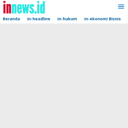
Lewati
ke
konten
Beranda
in-headline
in-hukum
in-ekonomi Bisnis