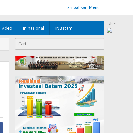
Tambahkan Menu
close
n-video
in-nasional
INBatam
Cari
untuk: