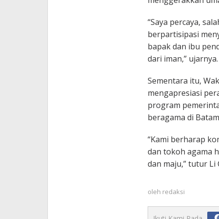
menggerakkan umat
“Saya percaya, sal
berpartisipasi men
bapak dan ibu pend
dari iman,” ujarnya.
Sementara itu, Wak
mengapresiasi per
program pemerinta
beragama di Batam
“Kami berharap kom
dan tokoh agama h
dan maju,” tutur Li
oleh
redaksi
Ikuti Kami Pada