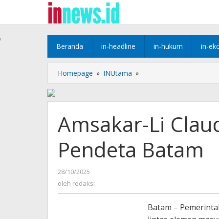
Lewati
ke
konten
e
Beranda
in-headline
in-hukum
in-ek
Amsakar-
Homepage
»
INUtama
»
Li
Claudia
Serahkan
Insentif
Amsakar-Li Claud
Pendeta
Batam
Pendeta Batam
oleh
28/10/2025
redaksi
oleh
redaksi
Batam – Pemerinta