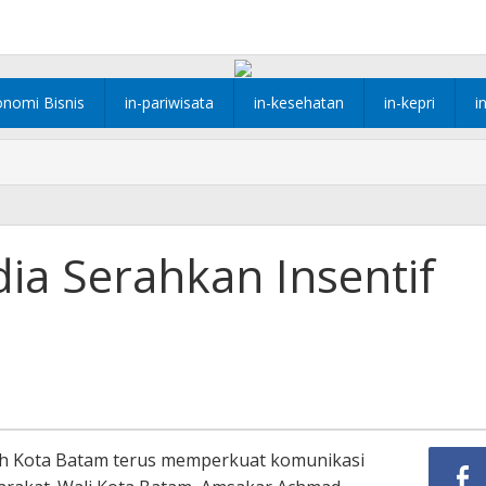
onomi Bisnis
in-pariwisata
in-kesehatan
in-kepri
i
ia Serahkan Insentif
h Kota Batam terus memperkuat komunikasi