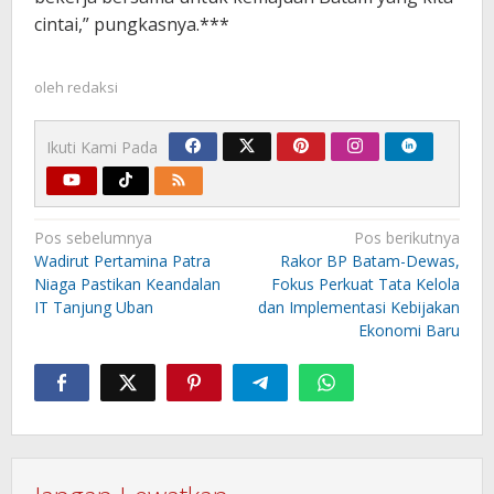
cintai,” pungkasnya.***
oleh
redaksi
Ikuti Kami Pada
Navigasi
Pos sebelumnya
Pos berikutnya
pos
Wadirut Pertamina Patra
Rakor BP Batam-Dewas,
Niaga Pastikan Keandalan
Fokus Perkuat Tata Kelola
IT Tanjung Uban
dan Implementasi Kebijakan
Ekonomi Baru