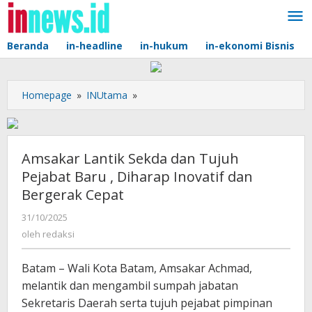
Lewati
ke
konten
Beranda
in-headline
in-hukum
in-ekonomi Bisnis
Amsakar
Homepage
»
INUtama
»
Lantik
Sekda
dan
Tujuh
Amsakar Lantik Sekda dan Tujuh
Pejabat
Pejabat Baru , Diharap Inovatif dan
Baru
Bergerak Cepat
,
Diharap
oleh
31/10/2025
Inovatif
redaksi
oleh
redaksi
dan
Bergerak
Batam – Wali Kota Batam, Amsakar Achmad,
Cepat
melantik dan mengambil sumpah jabatan
Sekretaris Daerah serta tujuh pejabat pimpinan