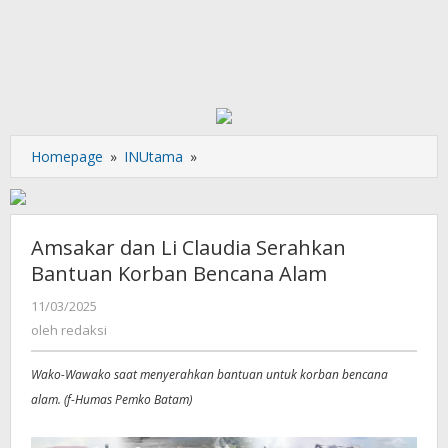
Amsakar
Homepage
»
INUtama
»
dan
Li
Claudia
Serahkan
Amsakar dan Li Claudia Serahkan
Bantuan
Bantuan Korban Bencana Alam
Korban
Bencana
oleh
11/03/2025
redaksi
Alam
oleh
redaksi
Wako-Wawako saat menyerahkan bantuan untuk korban bencana
alam. (f-Humas Pemko Batam)