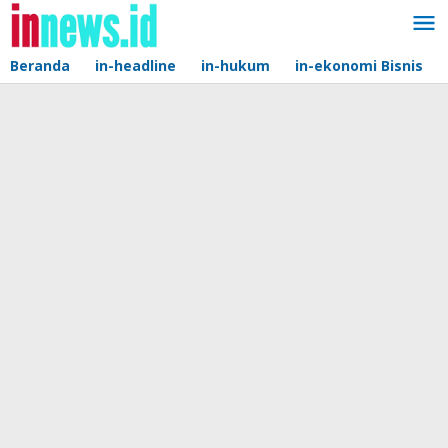
Lewati
ke
konten
Beranda
in-headline
in-hukum
in-ekonomi Bisnis