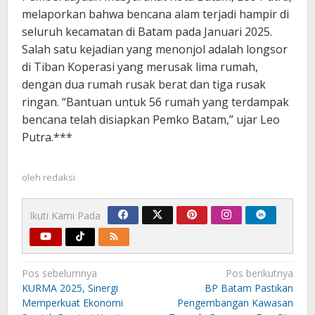
melaporkan bahwa bencana alam terjadi hampir di
seluruh kecamatan di Batam pada Januari 2025.
Salah satu kejadian yang menonjol adalah longsor
di Tiban Koperasi yang merusak lima rumah,
dengan dua rumah rusak berat dan tiga rusak
ringan. “Bantuan untuk 56 rumah yang terdampak
bencana telah disiapkan Pemko Batam,” ujar Leo
Putra.***
oleh
redaksi
Ikuti Kami Pada
Navigasi
Pos sebelumnya
Pos berikutnya
pos
KURMA 2025, Sinergi
BP Batam Pastikan
Memperkuat Ekonomi
Pengembangan Kawasan