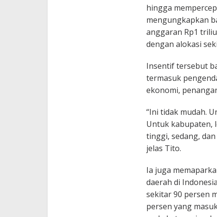
hingga mempercepa
mengungkapkan ba
anggaran Rp1 triliu
dengan alokasi seki
Insentif tersebut b
termasuk pengendal
ekonomi, penangan
“Ini tidak mudah. U
Untuk kabupaten, le
tinggi, sedang, dan
jelas Tito.
Ia juga memaparkan
daerah di Indonesia
sekitar 90 persen m
persen yang masuk 