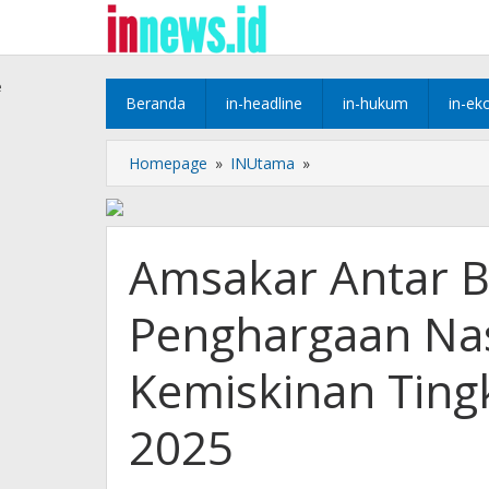
Lewati
ke
konten
e
Beranda
in-headline
in-hukum
in-ek
Amsakar
Homepage
»
INUtama
»
Antar
Batam
Raih
Penghargaan
Amsakar Antar B
Nasional
Penanggulan
Penghargaan Na
Kemiskinan
Tingkat
Kota
Kemiskinan Tingk
Fiskal
Tinggi
2025
2025