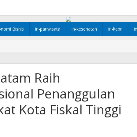
onomi Bisnis
in-pariwisata
in-kesehatan
in-kepri
i
atam Raih
sional Penanggulan
at Kota Fiskal Tinggi