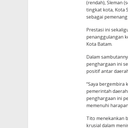
(rendah), Sleman (s
tingkat kota, Kota
sebagai pemenang u
Prestasi ini sekali
penanggulangan ke
Kota Batam.
Dalam sambutannya
penghargaan ini s
positif antar daerah
“Saya bergembira k
pemerintah daerah. 
penghargaan ini pe
memenuhi harapan r
Tito menekankan ba
krusial dalam meni