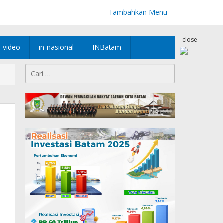
Tambahkan Menu
close
n-video
in-nasional
INBatam
Cari
untuk: