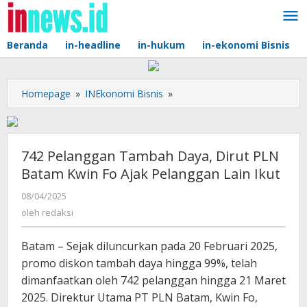
Lewati
ke
konten
Beranda
in-headline
in-hukum
in-ekonomi Bisnis
742
Homepage
»
INEkonomi Bisnis
»
Pelanggan
Tambah
Daya,
Dirut
742 Pelanggan Tambah Daya, Dirut PLN
PLN
Batam Kwin Fo Ajak Pelanggan Lain Ikut
Batam
Kwin
oleh
08/04/2025
redaksi
Fo
oleh
redaksi
Ajak
Pelanggan
Batam – Sejak diluncurkan pada 20 Februari 2025,
Lain
promo diskon tambah daya hingga 99%, telah
Ikut
dimanfaatkan oleh 742 pelanggan hingga 21 Maret
2025. Direktur Utama PT PLN Batam, Kwin Fo,