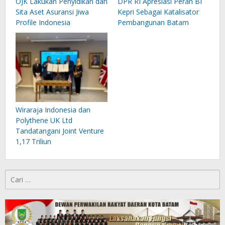
OJK Lakukan Penyidikan dan
DPR RI Apresiasi Peran BI
Sita Aset Asuransi Jiwa
Kepri Sebagai Katalisator
Profile Indonesia
Pembangunan Batam
Wiraraja Indonesia dan
Polythene UK Ltd
Tandatangani Joint Venture
1,17 Triliun
Cari
untuk: