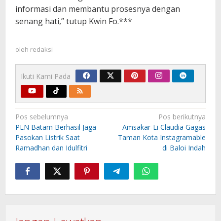
informasi dan membantu prosesnya dengan
senang hati,” tutup Kwin Fo.***
oleh
redaksi
Ikuti Kami Pada
Navigasi
Pos sebelumnya
Pos berikutnya
pos
PLN Batam Berhasil Jaga
Amsakar-Li Claudia Gagas
Pasokan Listrik Saat
Taman Kota Instagramable
Ramadhan dan Idulfitri
di Baloi Indah