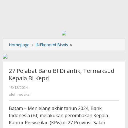
27
Homepage
»
INEkonomi Bisnis
»
Pejabat
Baru
BI
Dilantik,
27 Pejabat Baru BI Dilantik, Termaksud
Termaksud
Kepala BI Kepri
Kepala
BI
oleh
13/12/2024
redaksi
Kepri
oleh
redaksi
Batam – Menjelang akhir tahun 2024, Bank
Indonesia (BI) melakukan perombakan Kepala
Kantor Perwakilan (KPw) di 27 Provinsi. Salah