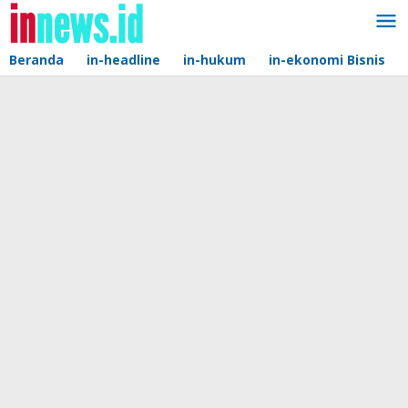
Lewati
ke
konten
Beranda
in-headline
in-hukum
in-ekonomi Bisnis