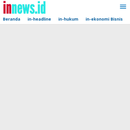
Lewati
ke
konten
Beranda
in-headline
in-hukum
in-ekonomi Bisnis