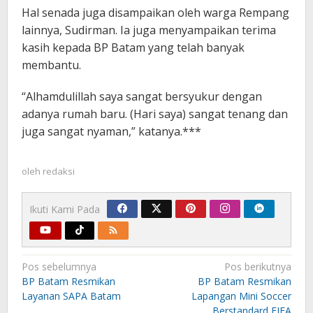
Hal senada juga disampaikan oleh warga Rempang
lainnya, Sudirman. Ia juga menyampaikan terima
kasih kepada BP Batam yang telah banyak
membantu.
“Alhamdulillah saya sangat bersyukur dengan
adanya rumah baru. (Hari saya) sangat tenang dan
juga sangat nyaman,” katanya.***
oleh
redaksi
Ikuti Kami Pada
Navigasi
Pos sebelumnya
Pos berikutnya
pos
BP Batam Resmikan
BP Batam Resmikan
Layanan SAPA Batam
Lapangan Mini Soccer
Berstandard FIFA