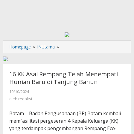
16
Homepage
»
INUtama
»
KK
Asal
Rempang
Telah
16 KK Asal Rempang Telah Menempati
Menempati
Hunian Baru di Tanjung Banun
Hunian
Baru
oleh
19/10/2024
redaksi
di
oleh
redaksi
Tanjung
Banun
Batam – Badan Pengusahaan (BP) Batam kembali
memfasilitasi pergeseran 4 Kepala Keluarga (KK)
yang terdampak pengembangan Rempang Eco-